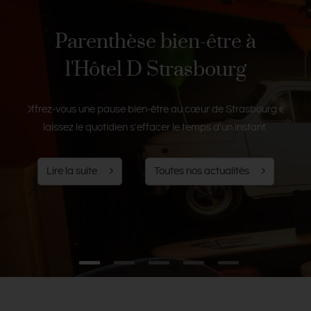
de
Parenthèse bien-être à
l'Hôtel D Strasbourg
Cet 
ne
Offrez-vous une pause bien-être au cœur de Strasbourg et
laissez le quotidien s'effacer le temps d'un instant.
Lire la suite
Toutes nos actualités